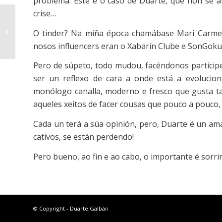
problema. Este é o caso de Duarte, que non se 
crise…
Fun polo Aire
O tinder? Na miña época chamábase Mari Carmen
nosos influencers eran o Xabarín Clube e SonGoku
Pero de súpeto, todo mudou, facéndonos partícip
ser un reflexo de cara a onde está a evolucion
monólogo canalla, moderno e fresco que gusta t
aqueles xeitos de facer cousas que pouco a pouco,
Cada un terá a súa opinión, pero, Duarte é un ama
cativos, se están perdendo!
Pero bueno, ao fin e ao cabo, o importante é sorrir
© Copyright - Duarte Galbán