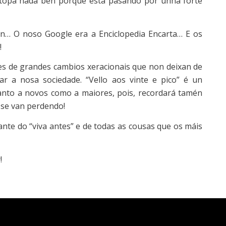
atopa nada ben porque está pasando por unha forte
… O noso Google era a Enciclopedia Encarta… E os
!
es de grandes cambios xeracionais que non deixan de
ar a nosa sociedade. “Vello aos vinte e pico” é un
anto a novos como a maiores, pois, recordará tamén
 se van perdendo!
nte do “viva antes” e de todas as cousas que os máis
!