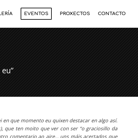
LERÍA
EVENTOS
PROXECTOS
CONTACTO
 eu”
sei en que momento eu quixen destacar en algo así.
que ten moito que ver con ser “o graciosillo da
utro comentario ao aire… uns máis acertados que