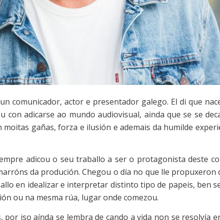
un comunicador, actor e presentador galego. El di que nac
 con adicarse ao mundo audiovisual, ainda que se se decan
oitas gañas, forza e ilusión e ademais da humilde experie
 sempre adicou o seu traballo a ser o protagonista deste 
arróns da produción. Chegou o día no que lle propuxeron d
llo en idealizar e interpretar distinto tipo de papeis, ben 
isión ou na mesma rúa, lugar onde comezou.
, por iso aínda se lembra de cando a vida non se resolvía 