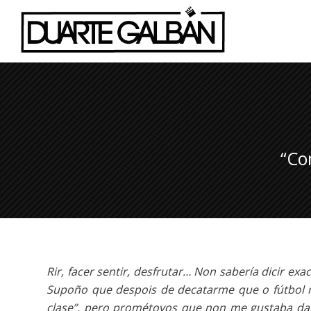
“Co
Rir, facer sentir, desfrutar… Non sabería dicir e
Supoño que despois de decatarme que o fútbol n
clase”, pero prométovos que non me gustaba dar