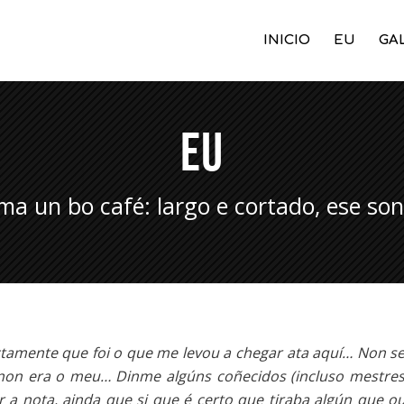
INICIO
EU
GA
EU
ma un bo café: largo e cortado, ese son
xactamente que foi o que me levou a chegar ata aquí… Non 
on era o meu… Dinme algúns coñecidos (incluso mestres), 
 a nota, ainda que si que é certo que tiraba algún que o