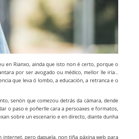
eu en Rianxo, ainda que isto non é certo, porque o
tara por ser avogado ou médico, mellor lle iría…
ncia que leva ó lombo, a educación, a retranca e o
conto, senón que comezou detrás da cámara, dende
ar o paso e poñerlle cara a persoaxes e formatos,
sexan sobre un escenario e en directo, diante dunha
en internet, pero daquela, non tiña páxina web para